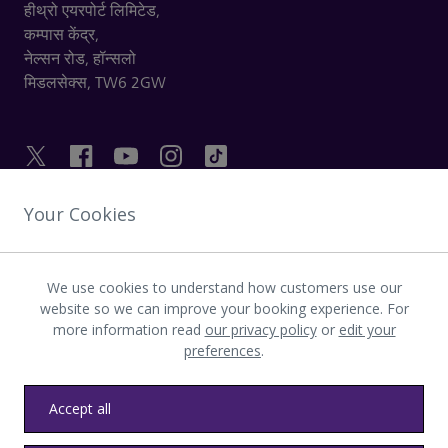
हीथ्रो एयरपोर्ट लिमिटेड,
कम्पास केंद्र,
नेल्सन रोड,
हॉन्सलो
मिडलसेक्स,
TW6 2GW
Your Cookies
उपयोगी लिंक
We use cookies to understand how customers use our
हीथ्रो की खोज करें
website so we can improve your booking experience. For
more information read
our privacy policy
or
edit your
preferences
.
एप्लिकेशन डाउनलोड करें
Accept all