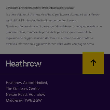
Dichiarazione di non responsabilità sui tempi di attesa nella zona sicurezza:
La stima dei tempi di attesa visualizzati per la zona sicurezza è stata rilevata
negli ultimi 15 minuti ed indica il tempo medio di attesa.
Questa è solo una stima ed i passeggeri dovrebbero comunque prevedere un
periodo di tempo sufficiente prima della partenza, quindi controllate
regolarmente l’aggiornamento dei tempi di attesa e prendete nota su
eventuali informazioni aggiuntive fornite dalla vostra compagnia aerea.
Heathrow Airport Limited,
The Compass Centre,
Nelson Road,
Hounslow
Middlesex,
TW6 2GW