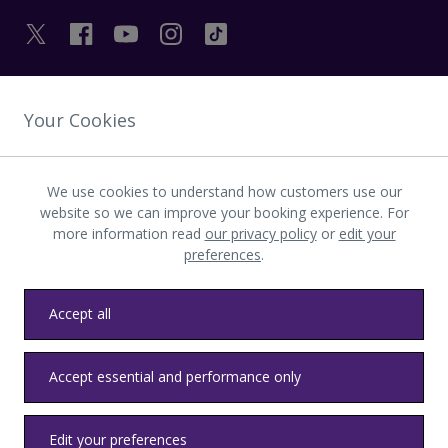
LINK UTILI
Your Cookies
SCOPRI HEATHROW
We use cookies to understand how customers use our
website so we can improve your booking experience. For
more information read
our privacy policy
or
edit your
Scarica l’app LHR
preferences
.
Accept all
Accept essential and performance only
Privacy
Termini e condizioni
Accessibilità
Mappa del sito
Normativa locale di Heathrow
Edit your preferences
© LHR Airports Limited