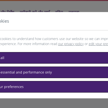
और निर्देश
खरीदारी करें और खाएँ
बुकिंग
सहायता
okies
cookies to understand how customers use our website so we can impr
experience. For more information read
our privacy policy
or
edit your pr
erlin
all
 essential and performance only
our preferences