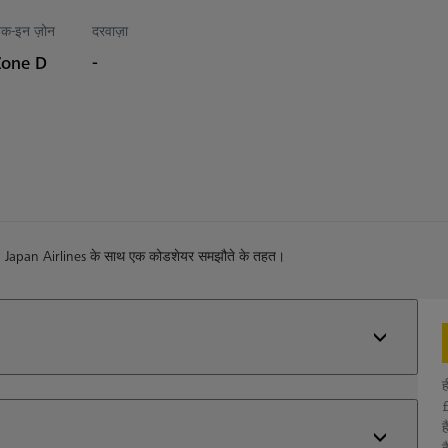
ेक-इन ज़ोन
दरवाज़ा
Zone D
-
) Japan Airlines के साथ एक कोडशेयर समझौते के तहत।
ह
£
ह