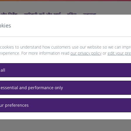
और निर्देश
खरीदारी करें और खाएँ
बुकिंग
सहायता
okies
cookies to understand how customers use our website so we can impr
experience. For more information read
our privacy policy
or
edit your pr
Muscat
all
 essential and performance only
our preferences