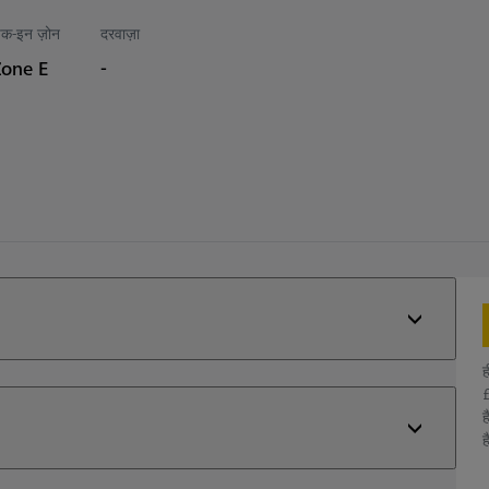
ेक-इन ज़ोन
दरवाज़ा
Zone E
-
ह
£
ह
ह