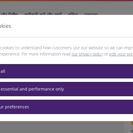
और निर्देश
खरीदारी करें और खाएँ
बुकिंग
सहायता
okies
cookies to understand how customers use our website so we can impr
experience. For more information read
our privacy policy
or
edit your pr
 या अपना ब्राउज़र रीफ़्रेश करें
all
ह
£
 essential and performance only
ह
ह
our preferences
ह