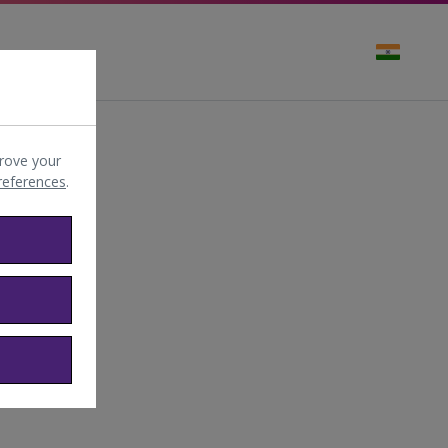
rove your
preferences
.