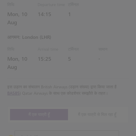
तिथि
Departure time
टर्मिनल
Estimated समय
Mon, 10
14:15
1
Aug
आगमन: London (LHR)
तिथि
Arrival time
टर्मिनल
सामान
Estimated समय
Mon, 10
15:25
5
-
Aug
इस उड़ान का संचालन British Airways (उड़ान संख्या) द्वारा किया जाता है
BA585
) Qatar Airways के साथ एक कोडशेयर समझौते के तहत।
मैं एक यात्री हूँ
मैं एक यात्री से मिल रहा हूँ