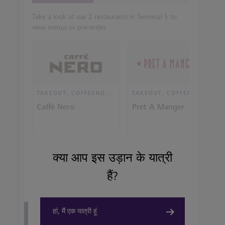
Take a look at our 2 restaurants in Terminal 5 to
view menus or pre-order.
TAKEOUT, COFFEEHOUSE AND CAFÉ
TAKEOUT, COFFEEHOUSE AND CAFÉ
Caffè Nero
Pret A Manger
View details
View details
क्या आप इस उड़ान के यात्री
हैं?
हां, मैं एक यात्री हूं
View all terminal 5 Restaurants