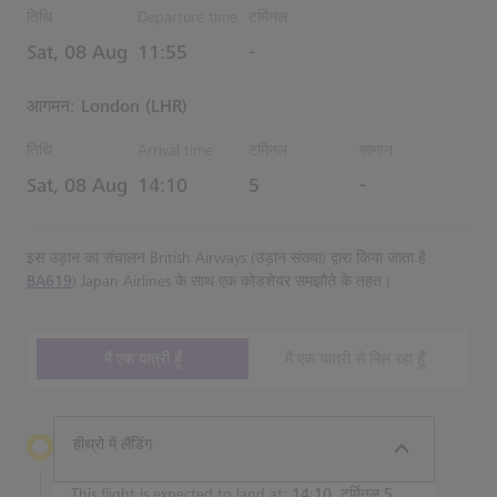
तिथि
Departure time
टर्मिनल
Estimated समय
Sat, 08 Aug
11:55
-
आगमन: London (LHR)
तिथि
Arrival time
टर्मिनल
सामान
Estimated समय
Sat, 08 Aug
14:10
5
-
इस उड़ान का संचालन British Airways (उड़ान संख्या) द्वारा किया जाता है
BA619
) Japan Airlines के साथ एक कोडशेयर समझौते के तहत।
मैं एक यात्री हूँ
मैं एक यात्री से मिल रहा हूँ
हीथ्रो में लैंडिंग
This flight is expected to land at:
14:10, टर्मिनल 5