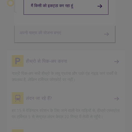
हीथ्रो छोड़ना
मैं किसी को इकट्ठा कर रहा हूं
टर्मिनल 5
अपनी यात्रा की योजना बनाएं
हीथ्रो से पिक-अप करना
यात्री पिक-अप सभी हीथ्रो के लघु प्रवास और पार्क एंड राइड कार पार्कों से
उपलब्ध है, लेकिन टर्मिनल फोरकोर्ट पर नहीं।
लंदन जा रहे हैं?
हर 15 में पैडिंगटन स्टेशन के लिए जाने वाली रेल गाड़ियों से, हीथ्रो एक्सप्रेस
पर टर्मिनल 5 से सेन्ट्रल लंदन केवल 20 मिनट में तेजी से पहुँचे।