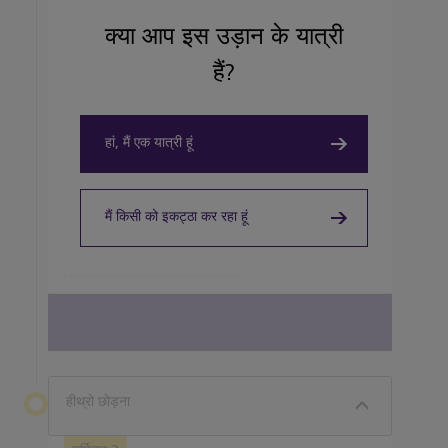
view menus or pre-order.
क्या आप इस उड़ान के यात्री
हैं?
हां, मैं एक यात्री हूं
TAKEOUT, COFFEEHOUSE AND CAFÉ
Caffè Nero
मैं किसी को इकट्ठा कर रहा हूं
View details
View all terminal 3 Restaurants
हीथ्रो छोड़ना