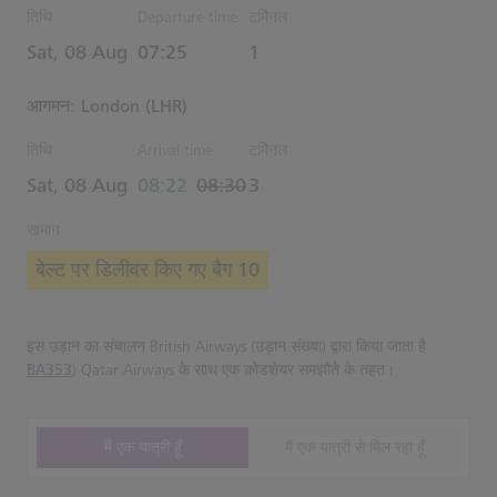
तिथि
Departure time
टर्मिनल
Estimated समय
Sat, 08 Aug
07:25
1
आगमन: London (LHR)
तिथि
Arrival time
टर्मिनल
actual समय
Estimated समय
Sat, 08 Aug
08:22
08:30
3
सामान
बेल्ट पर डिलीवर किए गए बैग 10
इस उड़ान का संचालन British Airways (उड़ान संख्या) द्वारा किया जाता है
BA353
) Qatar Airways के साथ एक कोडशेयर समझौते के तहत।
मैं एक यात्री हूँ
मैं एक यात्री से मिल रहा हूँ