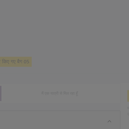
र किए गए बैग 05
मैं एक यात्री से मिल रहा हूँ
य
उ