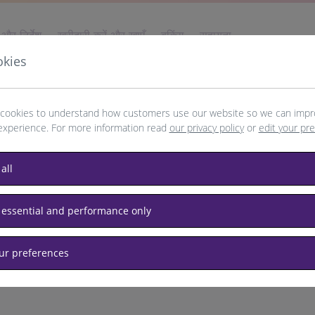
और निर्देश
खरीदारी करें और खाएँ
बुकिंग
सहायता
okies
cookies to understand how customers use our website so we can impr
experience. For more information read
our privacy policy
or
edit your pr
attle
all
 essential and performance only
our preferences