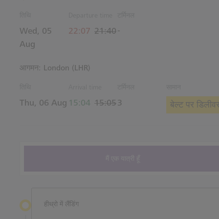
तिथि
Departure time
टर्मिनल
actual समय
Estimated समय
Wed, 05
22:07
21:40
-
Aug
आगमन: London (LHR)
तिथि
Arrival time
टर्मिनल
सामान
actual समय
Estimated समय
Thu, 06 Aug
15:04
15:05
3
बेल्ट पर डिलीव
मैं एक यात्री हूँ
हीथ्रो में लैंडिंग