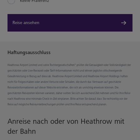
Keine Präferenz
Reise ansehen
Haftungsausschluss
Heathrow Airport Limited und seine Tochtergesellschaften* prüfen die Genauigkeit oder Vollständigkeit der
geschätzten oder Live-Resiezeit oder Tarif-Informationen nicht und lehnen jegliche stillschweigende
Gewährleistung in Bezug auf diese ab. Heathrow Airport Limited und Heathrow Airport Holdings haften
nicht für Folgeschäden oder andere Verluste oder Schäden, die durch das Vertrauen auf geschätzte
Reisezeitinformationen auf dieser Website entstehen, die sich als unrichtig erweisen können. Die
geschätzten Reisezeiten können variieren, daher sollten Sie sich ausreichend Zeit nehmen und für Ihre Reise
nach Heathrow eine minimale Check-in-Zeit einplanen. Bitte achten Sie darauf, dass Sie rechtzeitig vor der
Reise auf mögliche Reiseunterbrechungen prüfen und Ihre Reise entsprechend planen.
Anreise nach oder von Heathrow mit
der Bahn