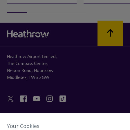
Heathrow Airport Limited,
The Compass Centre,
Nelson Road,
Hounslow
Middlesex,
TW6 2GW
HILFREICHE LINKS
Your Cookies