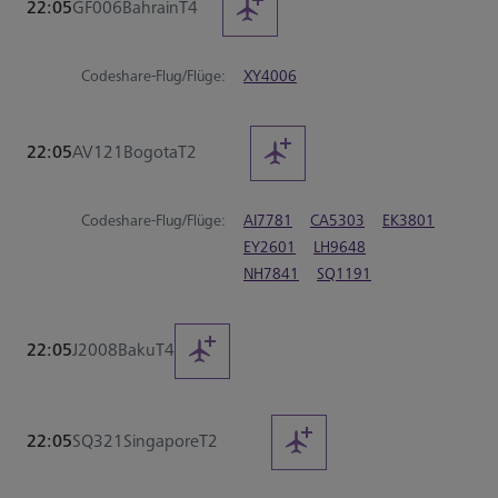
22:05
GF006
Bahrain
T4
Codeshare-Flug/Flüge:
XY4006
22:05
AV121
Bogota
T2
Codeshare-Flug/Flüge:
AI7781
CA5303
EK3801
EY2601
LH9648
NH7841
SQ1191
22:05
J2008
Baku
T4
22:05
SQ321
Singapore
T2