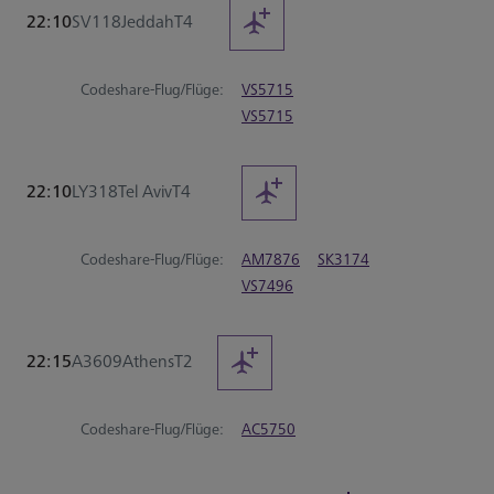
22:10
SV118
Jeddah
T4
Codeshare-Flug/Flüge:
VS5715
VS5715
22:10
LY318
Tel Aviv
T4
Codeshare-Flug/Flüge:
AM7876
SK3174
VS7496
22:15
A3609
Athens
T2
Codeshare-Flug/Flüge:
AC5750