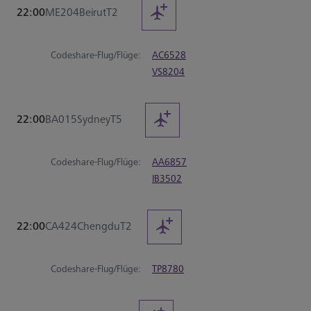
22:00
ME204
Beirut
T2
Codeshare-Flug/Flüge:
AC6528
VS8204
22:00
BA015
Sydney
T5
Codeshare-Flug/Flüge:
AA6857
IB3502
22:00
CA424
Chengdu
T2
Codeshare-Flug/Flüge:
TP8780