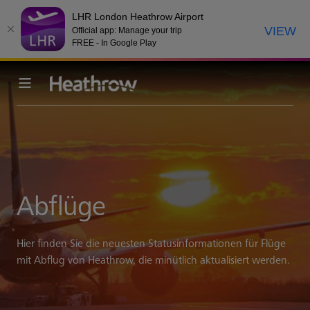
LHR London Heathrow Airport
VIEW
Official app: Manage your trip
FREE - In Google Play
Abflüge
Hier finden Sie die neuesten Statusinformationen für Flüge
mit Abflug von Heathrow, die minütlich aktualisiert werden.