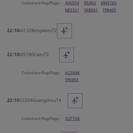
Codeshare-Flug/Flüge:
AV6550
FJ5902
MH5765
NZ3321
SK8041
TP8405
22:10
AI132
Bengaluru
T2
22:10
MS780
Cairo
T2
Codeshare-Flug/Flüge:
AC2848
TP6993
22:10
CZ304
Guangzhou
T4
Codeshare-Flug/Flüge:
3U7104