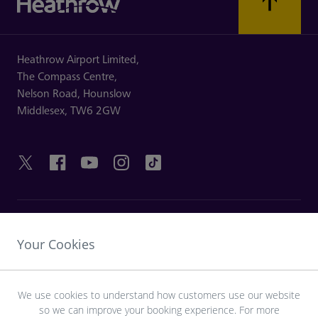
Heathrow Airport Limited,
The Compass Centre,
Nelson Road,
Hounslow
Middlesex,
TW6 2GW
HILFREICHE LINKS
Your Cookies
ENTDECKEN SIE HEATHROW
We use cookies to understand how customers use our website
so we can improve your booking experience. For more
Laden Sie die LHR-App herunter