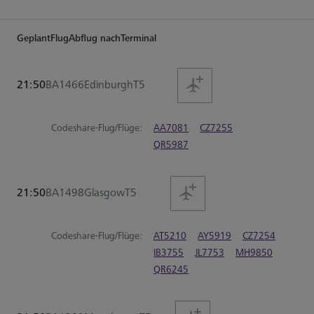
Geplant
Flug
Abflug nach
Terminal
21:50
BA1466
Edinburgh
T5
Codeshare-Flug/Flüge:
AA7081
CZ7255
QR5987
21:50
BA1498
Glasgow
T5
Codeshare-Flug/Flüge:
AT5210
AY5919
CZ7254
IB3755
JL7753
MH9850
QR6245