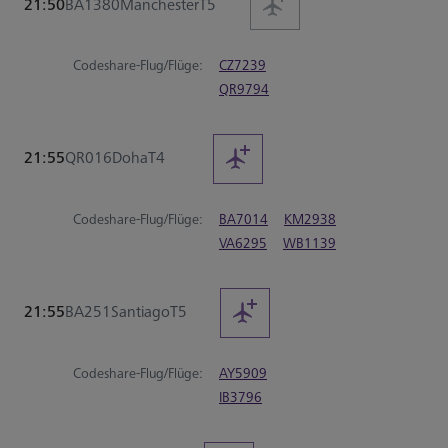
21:50
BA1380
Manchester
T5
Codeshare-Flug/Flüge:
CZ7239
QR9794
21:55
QR016
Doha
T4
Codeshare-Flug/Flüge:
BA7014
KM2938
VA6295
WB1139
21:55
BA251
Santiago
T5
Codeshare-Flug/Flüge:
AY5909
IB3796