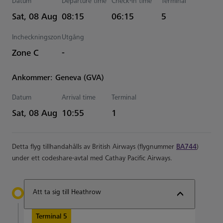
Datum
Departure time
Check-in time
Terminal
Estimated Tid
Sat, 08 Aug
08:15
06:15
5
Incheckningszon
Utgång
Zone C
-
Ankommer: Geneva (GVA)
Datum
Arrival time
Terminal
Estimated Tid
Sat, 08 Aug
10:55
1
Detta flyg tillhandahålls av British Airways (flygnummer
BA744
)
under ett codeshare-avtal med Cathay Pacific Airways.
Att ta sig till Heathrow
Terminal 5