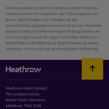
Heathrow Airport Limited och Heathrow Airport Holdings
Limited verifierar inte riktigheten eller fullständigheten av
denna flyginformation och frånsäger sig alla
underförstådda garantier med avseende på den. Heathrow
Airport Limited och Heathrow Airport Holdings Limited ska
inte bära något ansvar för någon förlust eller skada som
lidits till följd av att förlita sig på flyginformation på denna
webbplats som kan visa sig vara felaktig eller ofullständig.
Heathrow Airport Limited,
The Compass Centre,
Nelson Road,
Hounslow
Middlesex,
TW6 2GW