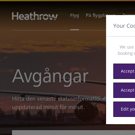
Flyg
På flygplatsen
Trans
Your Co
We use 
booking 
Avgångar
Accept 
Accept
Hitta den senaste statusinformationen för flyg 
uppdaterad minut för minut.
Edit y