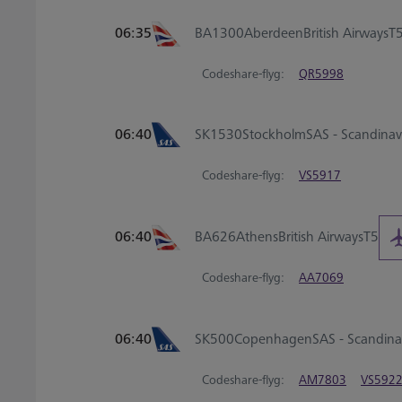
06:35
BA1300
Aberdeen
British Airways
T
Codeshare-flyg:
QR5998
06:40
SK1530
Stockholm
SAS - Scandinavi
Codeshare-flyg:
VS5917
06:40
BA626
Athens
British Airways
T5
Codeshare-flyg:
AA7069
06:40
SK500
Copenhagen
SAS - Scandinav
Codeshare-flyg:
AM7803
VS592