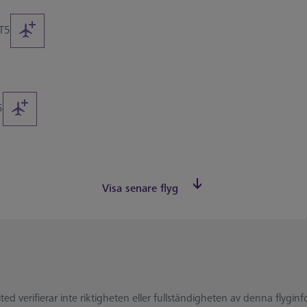
T5
5
Visa senare flyg
d verifierar inte riktigheten eller fullständigheten av denna flygi