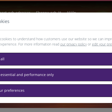
port och adresser
Shoppa och ät
Hjälp
okies
cookies to understand how customers use our website so we can impr
experience. For more information read
our privacy policy
or
edit your pr
all
 essential and performance only
som avgår från Heathrow,
our preferences