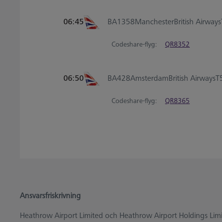
06:45
BA1358
Manchester
British Airways
Codeshare-flyg:
QR8352
06:50
BA428
Amsterdam
British Airways
T
Codeshare-flyg:
QR8365
Ansvarsfriskrivning
Heathrow Airport Limited och Heathrow Airport Holdings Limite