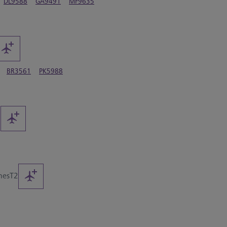
DL9588
GA9491
MF9635
BR3561
PK5988
2
ines
T2