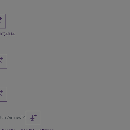
KQ4014
ch Airlines
T4