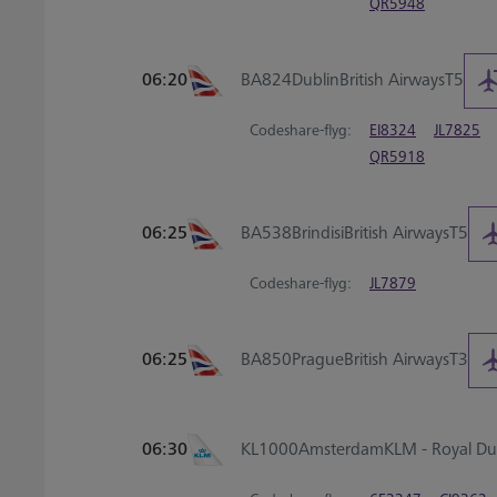
QR5948
06:20
BA824
Dublin
British Airways
T5
Codeshare-flyg:
EI8324
JL7825
QR5918
06:25
BA538
Brindisi
British Airways
T5
Codeshare-flyg:
JL7879
06:25
BA850
Prague
British Airways
T3
06:30
KL1000
Amsterdam
KLM - Royal Dut