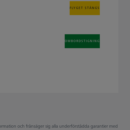
FLYGET STÄNGS
OMBORDSTIGNING
nformation och frånsäger sig alla underförstådda garantier med