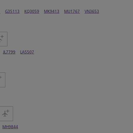
1
G35113
KQ3059
MK9413
MU1767
VN3653
JL7799
LA5507
MH9844