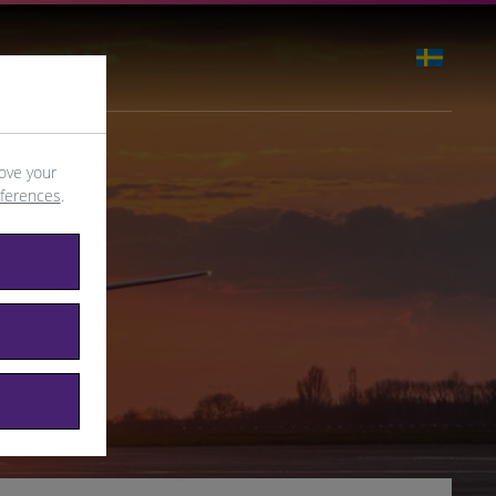
ove your
eferences
.