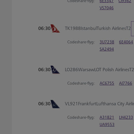
Codeshare-flyg:
6E3347
CI9362
VS7046
06:30
TK1988
Istanbul
Turkish Airlines
T2
Codeshare-flyg:
3U7238
6E4064
SA2494
06:30
LO286
Warsaw
LOT Polish Airlines
T
Codeshare-flyg:
AC6755
AI7766
06:30
VL921
Frankfurt
Lufthansa City Airl
Codeshare-flyg:
A31821
LH4233
UA9553