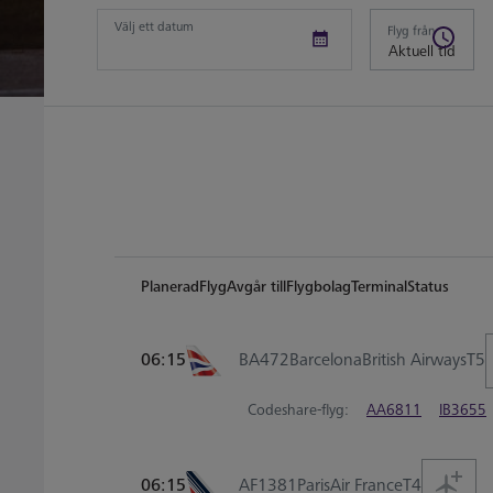
Välj ett datum
Flyg från
Planerad
Flyg
Avgår till
Flygbolag
Terminal
Status
06:15
BA472
Barcelona
British Airways
T5
Codeshare-flyg:
AA6811
IB3655
06:15
AF1381
Paris
Air France
T4