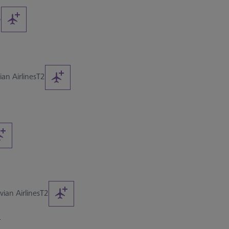
5
an Airlines
T2
ian Airlines
T2
2