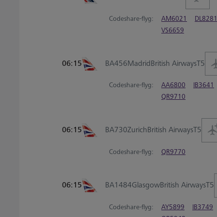
Codeshare-flyg:
AM6021
DL828
VS6659
06:15
BA456
Madrid
British Airways
T5
Codeshare-flyg:
AA6800
IB3641
QR9710
06:15
BA730
Zurich
British Airways
T5
Codeshare-flyg:
QR9770
06:15
BA1484
Glasgow
British Airways
T5
Codeshare-flyg:
AY5899
IB3749