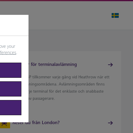
ove your
eferences
.
Avgifter för terminalavlämning
En avgift på 7 GBP tillkommer varje gång vid Heathrow när ett
fordon når avlämningsområdena. Avlämningsområden finns
recis utanför varje terminal för det enklaste och snabbaste
ättet att lämna av passagerare.
Reser du från London?