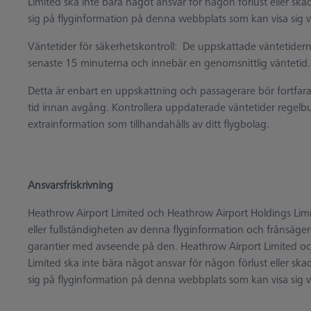
Limited ska inte bära något ansvar för någon förlust eller skada s
sig på flyginformation på denna webbplats som kan visa sig var
Väntetider för säkerhetskontroll: De uppskattade väntetider
senaste 15 minuterna och innebär en genomsnittlig väntetid.
Detta är enbart en uppskattning och passagerare bör fortfarande
tid innan avgång. Kontrollera uppdaterade väntetider regelb
extrainformation som tillhandahålls av ditt flygbolag.
Ansvarsfriskrivning
Heathrow Airport Limited och Heathrow Airport Holdings Limite
eller fullständigheten av denna flyginformation och frånsäger
garantier med avseende på den. Heathrow Airport Limited o
Limited ska inte bära något ansvar för någon förlust eller skada s
sig på flyginformation på denna webbplats som kan visa sig var