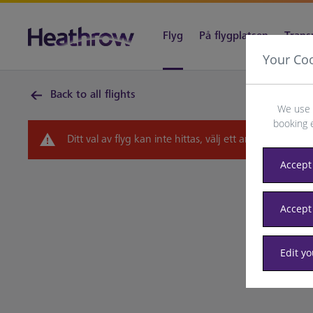
Flyg
På flygplatsen
Trans
Your Co
Back to all flights
We use 
booking 
Ditt val av flyg kan inte hittas, välj ett annat datum 
Accept 
Accept
Edit y