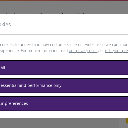
port och adresser
Shoppa och ät
Hjälp
okies
cookies to understand how customers use our website so we can impr
experience. For more information read
our privacy policy
or
edit your pr
eller uppdatera din webbläsare
all
 essential and performance only
p
s
our preferences