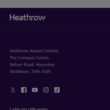
Heathrow Airport Limited,
The Compass Centre,
Nelson Road,
Hounslow
Middlesex,
TW6 2GW
Ladda ner LHR–appen