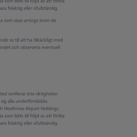
om lidits till följd av att förlita
a felaktig eller ofullständig.
na som visas antogs inom de
 se till att ha tillräckligt med
undet och observera eventuell
d verifierar inte riktigheten
 sig alla underförstådda
ch Heathrow Airport Holdings
om lidits till följd av att förlita
a felaktig eller ofullständig.