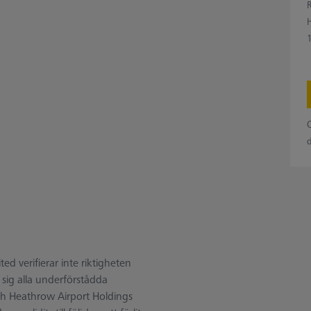
O
d verifierar inte riktigheten
 sig alla underförstådda
ch Heathrow Airport Holdings