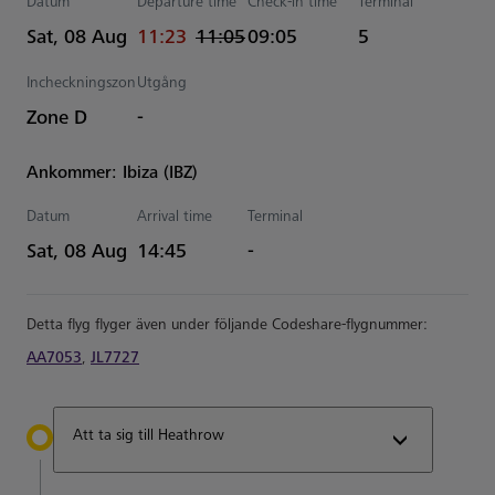
Datum
Departure time
Check-in time
Terminal
actual Tid
Estimated Tid
Sat, 08 Aug
11:23
11:05
09:05
5
Incheckningszon
Utgång
Zone D
-
Ankommer: Ibiza (IBZ)
Datum
Arrival time
Terminal
Estimated Tid
Sat, 08 Aug
14:45
-
Detta flyg flyger även under följande Codeshare-flygnummer:
AA7053
,
JL7727
Att ta sig till Heathrow