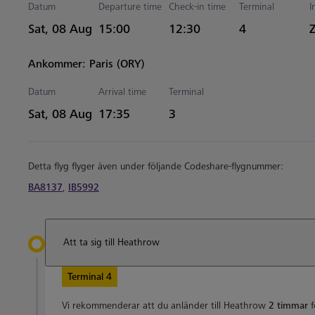
Datum
Departure time
Check-in time
Terminal
I
Estimated Tid
Sat, 08 Aug
15:00
12:30
4
Ankommer: Paris (ORY)
Datum
Arrival time
Terminal
Estimated Tid
Sat, 08 Aug
17:35
3
Detta flyg flyger även under följande Codeshare-flygnummer:
BA8137
,
IB5992
Att ta sig till Heathrow
Terminal 4
Vi rekommenderar att du anländer till Heathrow
2 timmar
f