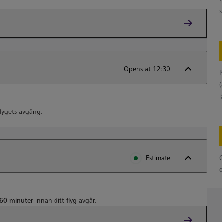
s
Opens at 12:30
R
flygets avgång.
Estimate
O
60 minuter
innan ditt flyg avgår.