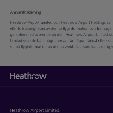
Ansvarsfriskrivning
Heathrow Airport Limited och Heathrow Airport Holdings Limite
eller fullständigheten av denna flyginformation och frånsäger
garantier med avseende på den. Heathrow Airport Limited o
Limited ska inte bära något ansvar för någon förlust eller skada s
sig på flyginformation på denna webbplats som kan visa sig var
Heathrow Airport Limited,