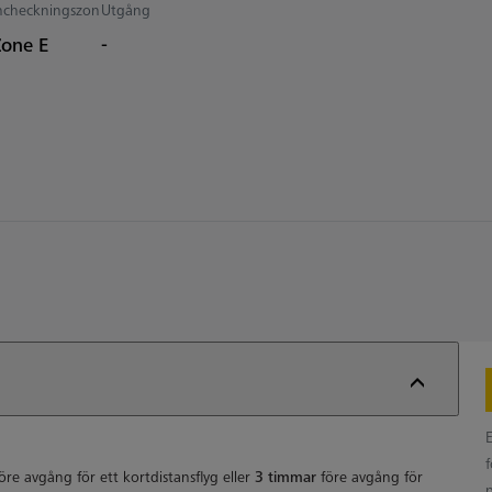
ncheckningszon
Utgång
Zone E
-
öre avgång för ett kortdistansflyg eller
3 timmar
före avgång för
p