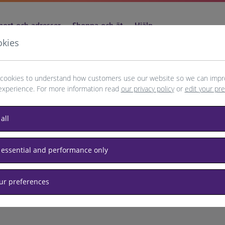
port och adresser
Shoppa och ät
Hjälp
okies
cookies to understand how customers use our website so we can impr
experience. For more information read
our privacy policy
or
edit your pr
s
all
 essential and performance only
our preferences