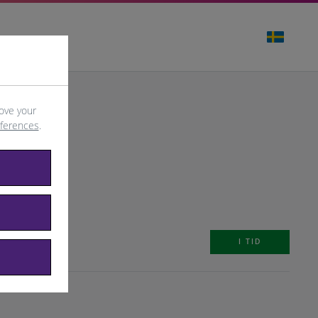
ove your
eferences
.
I TID