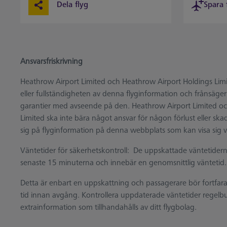
Dela flyg
Spara 
Ansvarsfriskrivning
Heathrow Airport Limited och Heathrow Airport Holdings Limite
eller fullständigheten av denna flyginformation och frånsäger
garantier med avseende på den. Heathrow Airport Limited o
Limited ska inte bära något ansvar för någon förlust eller skada s
sig på flyginformation på denna webbplats som kan visa sig var
Väntetider för säkerhetskontroll: De uppskattade väntetider
senaste 15 minuterna och innebär en genomsnittlig väntetid.
Detta är enbart en uppskattning och passagerare bör fortfarande
tid innan avgång. Kontrollera uppdaterade väntetider regelb
extrainformation som tillhandahålls av ditt flygbolag.