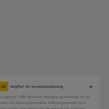
Avgifter för terminalavlämning
En avgift på 7 GBP tillkommer varje gång vid Heathrow när ett
fordon når avlämningsområdena. Avlämningsområden finns
recis utanför varje terminal för det enklaste och snabbaste