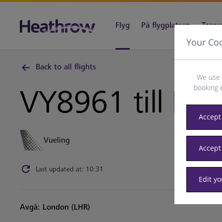
Flyg
På flygplatsen
Trans
Your Co
Back to all flights
We use 
booking 
VY8961 till
Pari
Accept 
Vueling
Accept
Last updated at: 10:31
Edit y
Avgå: London (LHR)