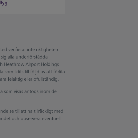
flyg
d verifierar inte riktigheten
 sig alla underförstådda
ch Heathrow Airport Holdings
om lidits till följd av att förlita
a felaktig eller ofullständig.
na som visas antogs inom de
 se till att ha tillräckligt med
undet och observera eventuell