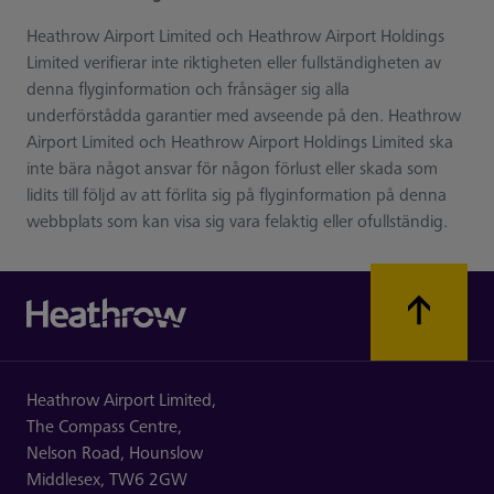
Heathrow Airport Limited och Heathrow Airport Holdings
Limited verifierar inte riktigheten eller fullständigheten av
denna flyginformation och frånsäger sig alla
underförstådda garantier med avseende på den. Heathrow
Airport Limited och Heathrow Airport Holdings Limited ska
inte bära något ansvar för någon förlust eller skada som
lidits till följd av att förlita sig på flyginformation på denna
webbplats som kan visa sig vara felaktig eller ofullständig.
Heathrow Airport Limited,
The Compass Centre,
Nelson Road,
Hounslow
Middlesex,
TW6 2GW