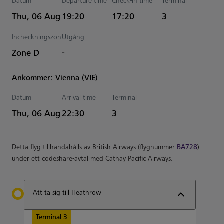
Datum
Departure time
Check-in time
Terminal
Estimated Tid
Thu, 06 Aug
19:20
17:20
3
Incheckningszon
Utgång
Zone D
-
Ankommer: Vienna (VIE)
Datum
Arrival time
Terminal
Estimated Tid
Thu, 06 Aug
22:30
3
Detta flyg tillhandahålls av British Airways (flygnummer
BA728
)
under ett codeshare-avtal med Cathay Pacific Airways.
Att ta sig till Heathrow
Terminal 3