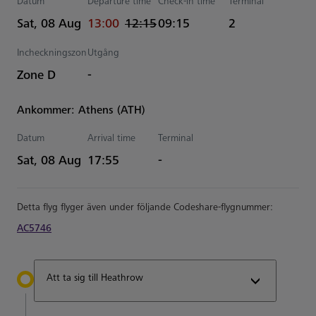
Datum
Departure time
Check-in time
Terminal
actual Tid
Estimated Tid
Sat, 08 Aug
13:00
12:15
09:15
2
Incheckningszon
Utgång
Zone D
-
Ankommer: Athens (ATH)
Datum
Arrival time
Terminal
Estimated Tid
Sat, 08 Aug
17:55
-
Detta flyg flyger även under följande Codeshare-flygnummer:
AC5746
Att ta sig till Heathrow