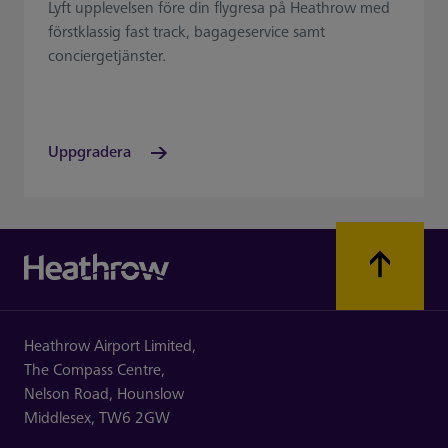
Lyft upplevelsen före din flygresa på Heathrow med
förstklassig fast track, bagageservice samt
conciergetjänster.
Uppgradera
Heathrow Airport Limited,
The Compass Centre,
Nelson Road,
Hounslow
Middlesex,
TW6 2GW