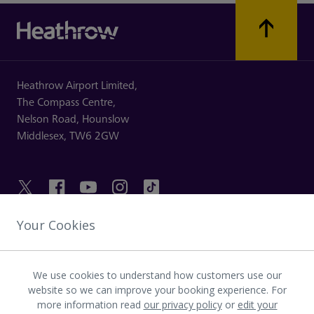
Heathrow Airport Limited,
The Compass Centre,
Nelson Road,
Hounslow
Middlesex,
TW6 2GW
Your Cookies
PRAKTISKA LÄNKAR
We use cookies to understand how customers use our
UPPTÄCK HEATHROW
website so we can improve your booking experience. For
more information read
our privacy policy
or
edit your