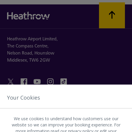
Heathrow Airport Limited,
The Compass Centre,
Nelson Road,
Hounslow
Middlesex,
TW6 2GW
Your Cookies
PRAKTISKA LÄNKAR
We use cookies to understand how customers use our
UPPTÄCK HEATHROW
website so we can improve your booking experience. For
more information read
our privacy policy
or
edit your