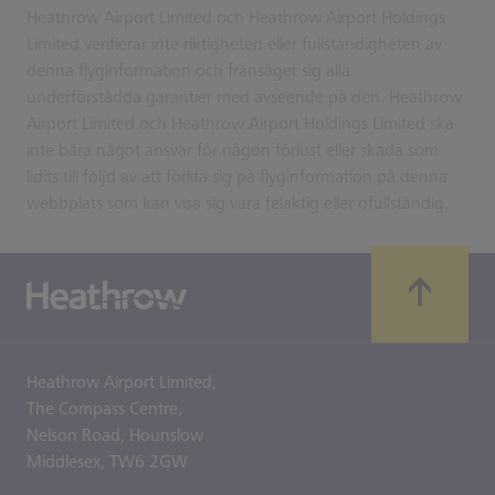
Heathrow Airport Limited och Heathrow Airport Holdings
Limited verifierar inte riktigheten eller fullständigheten av
denna flyginformation och frånsäger sig alla
underförstådda garantier med avseende på den. Heathrow
Airport Limited och Heathrow Airport Holdings Limited ska
inte bära något ansvar för någon förlust eller skada som
lidits till följd av att förlita sig på flyginformation på denna
webbplats som kan visa sig vara felaktig eller ofullständig.
Heathrow Airport Limited,
The Compass Centre,
Nelson Road,
Hounslow
Middlesex,
TW6 2GW