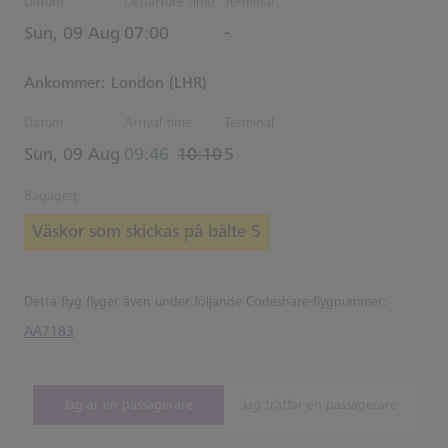
Datum
Departure time
Terminal
Estimated Tid
Sun, 09 Aug
07:00
-
Ankommer: London (LHR)
Datum
Arrival time
Terminal
actual Tid
Estimated Tid
Sun, 09 Aug
09:46
10:10
5
Bagageq
Väskor som skickas på bälte 5
Detta flyg flyger även under följande Codeshare-flygnummer:
AA7183
Jag är en passagerare
Jag trätfar en passagerare