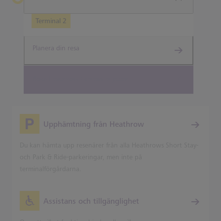
Terminal 2
Planera din resa
Boka Heathrow Express-biljetter
Upphämtning från Heathrow
Du kan hämta upp resenärer från alla Heathrows Short Stay-
och Park & Ride-parkeringar, men inte på
terminalförgårdarna.
Assistans och tillgänglighet