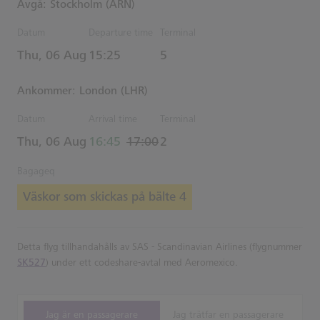
Avgå: Stockholm (ARN)
Datum
Departure time
Terminal
Estimated Tid
Thu, 06 Aug
15:25
5
Ankommer: London (LHR)
Datum
Arrival time
Terminal
actual Tid
Estimated Tid
Thu, 06 Aug
16:45
17:00
2
Bagageq
Väskor som skickas på bälte 4
Detta flyg tillhandahålls av SAS - Scandinavian Airlines (flygnummer
SK527
) under ett codeshare-avtal med Aeromexico.
Jag är en passagerare
Jag trätfar en passagerare