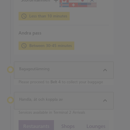
Storbritannien
Less than 10 minutes
Andra pass
Between 30-45 minutes
Bagageutlämning
Please proceed to
Belt 4
to collect your baggage
Handla, ät och koppla av
Services available in Terminal 2 Arrivals
Restaurants
Shops
Lounges