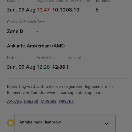
Datum
Departure time
Check-in time
Terminal
actual Uhrzeiten
Estimated Uhrzeiten
Sun, 09 Aug
10:47
10:10
08:10
5
Check-in-Bereich
Gate
Zone D
-
Ankunft: Amsterdam (AMS)
Datum
Arrival time
Terminal
actual Uhrzeiten
Estimated Uhrzeiten
Sun, 09 Aug
12:28
12:35
1
Dieser Flug wird auch unter den folgenden Flugnummern im
Rahmen von Codeshare-Vereinbarungen durchgeführt:
AA6726
,
B66250
,
MH9692
,
QR9767
Anreise nach Heathrow