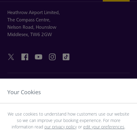
Heathrow Airport Limited,
The Compass Centre,
Nelson Road,
Hounslow
Middlesex,
TW6 2GW
HILFREICHE LINKS
Your Cookies
ENTDECKEN SIE HEATHROW
We use cookies to understand how customers use our website
so we can improve your booking experience. For more
Laden Sie die LHR-App herunter
information read
our privacy policy
or
edit your preferences
.