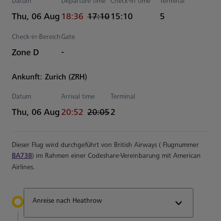
Datum
Departure time
Check-in time
Terminal
actual Uhrzeiten
Estimated Uhrzeiten
Thu, 06 Aug
18:36
17:10
15:10
5
Check-in-Bereich
Gate
Zone D
-
Ankunft: Zurich (ZRH)
Datum
Arrival time
Terminal
actual Uhrzeiten
Estimated Uhrzeiten
Thu, 06 Aug
20:52
20:05
2
Dieser Flug wird durchgeführt von British Airways ( Flugnummer
BA738
) im Rahmen einer Codeshare-Vereinbarung mit American
Airlines.
Anreise nach Heathrow