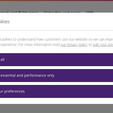
sport und Richtungen
Einkaufen und essen
Hilfe
okies
cookies to understand how customers use our website so we can impr
experience. For more information read
our privacy policy
or
edit your pr
attle
all
 essential and performance only
our preferences