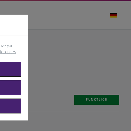
ove your
eferences
.
PÜNKTLICH