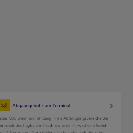
Abgabegebühr am Terminal
Jedes Mal, wenn ein Fahrzeug in die Abfertigungsbereiche der
Terminals des Flughafens Heathrow einfährt, wird eine Gebühr
von 7 £ erhoben. Drop-off-Bereiche befinden sich direkt vor