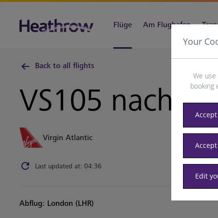
Flüge
Am Flughafen
Tran
Your Co
Back to all flights
We use 
booking 
VS105 nach
Se
Accept 
Virgin Atlantic
Accept
Last updated at: 04:36
Edit y
Abflug: London (LHR)