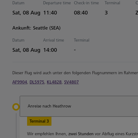
Datum
Departure time
Check-in time
Terminal
C
Estimated Uhrzeiten
Sat, 08 Aug
11:40
08:40
3
Ankunft: Seattle (SEA)
Datum
Arrival time
Terminal
Estimated Uhrzeiten
Sat, 08 Aug
14:00
-
Dieser Flug wird auch unter den folgenden Flugnummern im Rahme
AF9904
,
DL5975
,
KL4828
,
SV4807
Anreise nach Heathrow
Terminal 3
Wir empfehlen Ihnen,
zwei Stunden
vor Abflug eines Kurzst