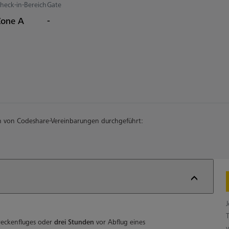
heck-in-Bereich
Gate
Zone A
-
n von Codeshare-Vereinbarungen durchgeführt:
reckenfluges oder
drei Stunden
vor Abflug eines