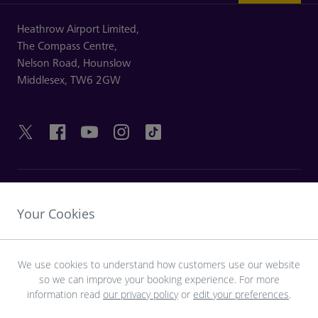
Heathrow Airport Limited,
The Compass Centre,
Nelson Road,
Hounslow
Middlesex,
TW6 2GW
HILFREICHE LINKS
Your Cookies
ENTDECKEN SIE HEATHROW
We use cookies to understand how customers use our website
so we can improve your booking experience. For more
Laden Sie die LHR-App herunter
information read
our privacy policy
or
edit your preferences
.