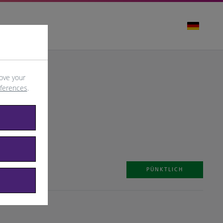
ove your
eferences
.
PÜNKTLICH