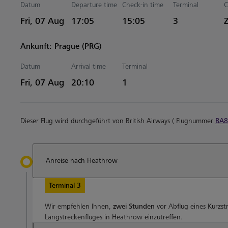
Datum
Departure time
Check-in time
Terminal
C
Estimated Uhrzeiten
Fri, 07 Aug
17:05
15:05
3
Ankunft: Prague (PRG)
Datum
Arrival time
Terminal
Estimated Uhrzeiten
Fri, 07 Aug
20:10
1
Dieser Flug wird durchgeführt von British Airways ( Flugnummer
BA8
Anreise nach Heathrow
Terminal 3
Wir empfehlen Ihnen,
zwei Stunden
vor Abflug eines Kurzst
Langstreckenfluges in Heathrow einzutreffen.