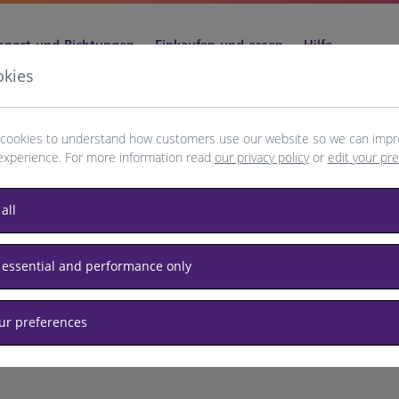
sport und Richtungen
Einkaufen und essen
Hilfe
okies
cookies to understand how customers use our website so we can impr
experience. For more information read
our privacy policy
or
edit your pr
ague
all
 essential and performance only
our preferences