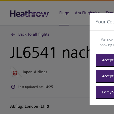
Flüge
Am Flughafen
Tran
Your Co
Back to all flights
We use 
booking 
JL6541 nach
Pr
Accept 
Japan Airlines
Accept
Last updated at: 14:25
Edit y
Abflug: London (LHR)