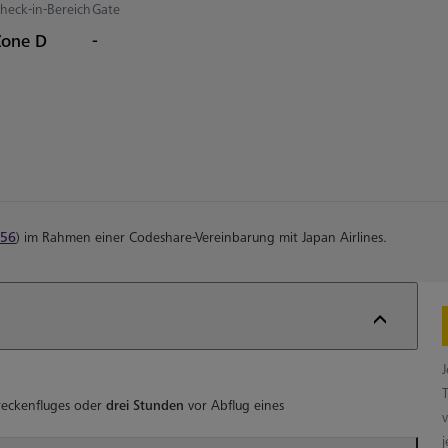
heck-in-Bereich
Gate
Zone D
-
56
) im Rahmen einer Codeshare-Vereinbarung mit Japan Airlines.
reckenfluges oder
drei Stunden
vor Abflug eines