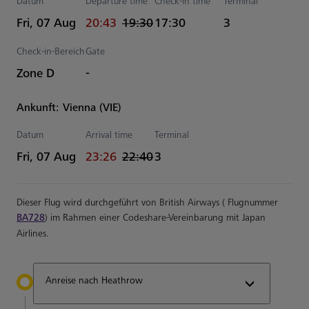
Datum
Departure time
Check-in time
Terminal
actual Uhrzeiten
Estimated Uhrzeiten
Fri, 07 Aug
20:43
19:30
17:30
3
Check-in-Bereich
Gate
Zone D
-
Ankunft: Vienna (VIE)
Datum
Arrival time
Terminal
actual Uhrzeiten
Estimated Uhrzeiten
Fri, 07 Aug
23:26
22:40
3
Dieser Flug wird durchgeführt von British Airways ( Flugnummer
BA728
) im Rahmen einer Codeshare-Vereinbarung mit Japan
Airlines.
Anreise nach Heathrow