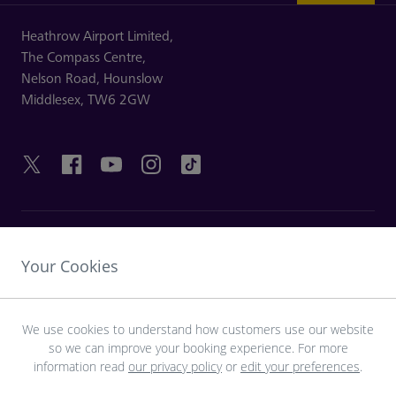
Heathrow Airport Limited,
The Compass Centre,
Nelson Road,
Hounslow
Middlesex,
TW6 2GW
HILFREICHE LINKS
Your Cookies
ENTDECKEN SIE HEATHROW
We use cookies to understand how customers use our website
so we can improve your booking experience. For more
Laden Sie die LHR-App herunter
information read
our privacy policy
or
edit your preferences
.