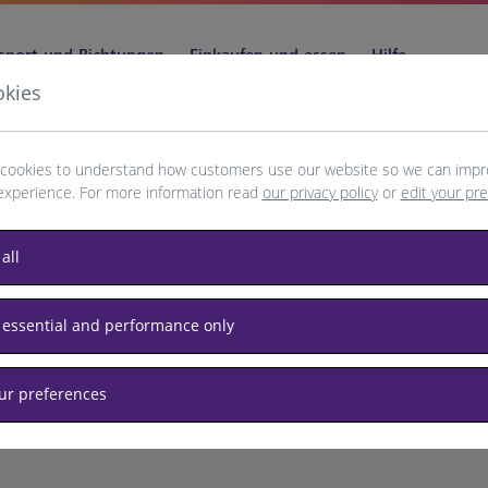
sport und Richtungen
Einkaufen und essen
Hilfe
okies
cookies to understand how customers use our website so we can impr
experience. For more information read
our privacy policy
or
edit your pr
oteborg
all
 essential and performance only
our preferences