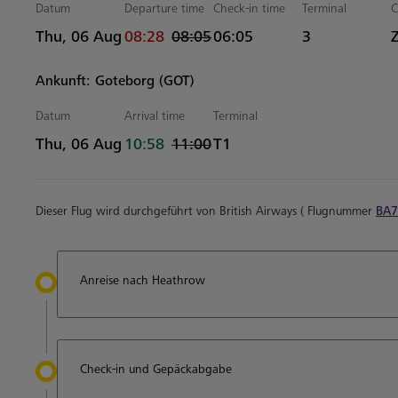
Datum
Departure time
Check-in time
Terminal
C
actual Uhrzeiten
Estimated Uhrzeiten
Thu, 06 Aug
08:28
08:05
06:05
3
Ankunft: Goteborg (GOT)
Datum
Arrival time
Terminal
actual Uhrzeiten
Estimated Uhrzeiten
Thu, 06 Aug
10:58
11:00
T1
Dieser Flug wird durchgeführt von British Airways ( Flugnummer
BA7
Anreise nach Heathrow
Check-in und Gepäckabgabe