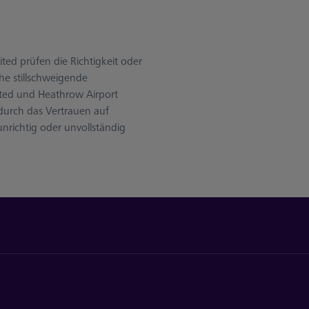
ted prüfen die Richtigkeit oder
he stillschweigende
ited und Heathrow Airport
 durch das Vertrauen auf
unrichtig oder unvollständig