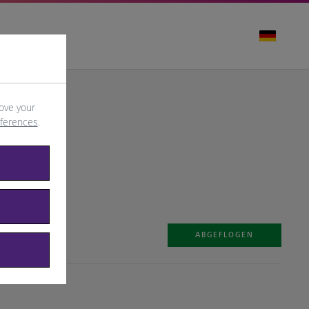
ove your
eferences
.
ABGEFLOGEN