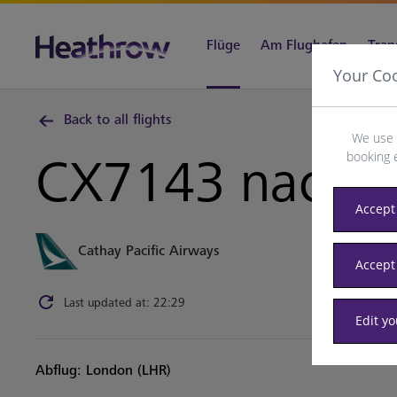
Flüge
Am Flughafen
Tran
Your Co
Back to all flights
We use 
booking 
CX7143 nach
G
Accept 
Cathay Pacific Airways
Accept
Last updated at: 22:29
Edit y
Abflug: London (LHR)