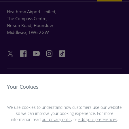
Heathrow Airport Limited,
The Compass Centre,
Nelson Road,
Hounslow
Middlesex,
TW6 2GW
HILFREICHE LINKS
Your Cookies
ENTDECKEN SIE HEATHROW
We use cookies to understand how customers use our website
so we can improve your booking experience. For more
Laden Sie die LHR-App herunter
information read
our privacy policy
or
edit your preferences
.