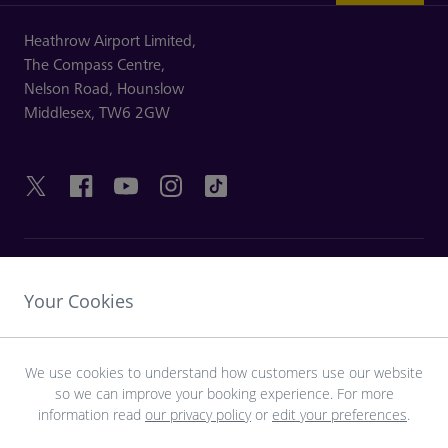
Heathrow Airport Limited,
The Compass Centre,
Nelson Road,
Hounslow
Middlesex,
TW6 2GW
HILFREICHE LINKS
Your Cookies
ENTDECKEN SIE HEATHROW
We use cookies to understand how customers use our website
so we can improve your booking experience. For more
Laden Sie die LHR-App herunter
information read
our privacy policy
or
edit your preferences
.