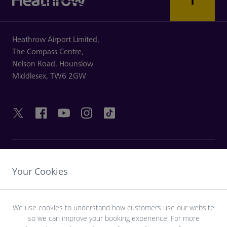
Heathrow Airport Limited,
The Compass Centre,
Nelson Road,
Hounslow
Middlesex,
TW6 2GW
HILFREICHE LINKS
Your Cookies
ENTDECKEN SIE HEATHROW
We use cookies to understand how customers use our website
so we can improve your booking experience. For more
Laden Sie die LHR-App herunter