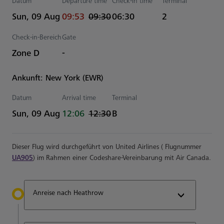
Datum
Departure time
Check-in time
Terminal
actual Uhrzeiten
Estimated Uhrzeiten
Sun, 09 Aug
09:53
09:30
06:30
2
Check-in-Bereich
Gate
Zone D
-
Ankunft: New York (EWR)
Datum
Arrival time
Terminal
actual Uhrzeiten
Estimated Uhrzeiten
Sun, 09 Aug
12:06
12:30
B
Dieser Flug wird durchgeführt von United Airlines ( Flugnummer
UA905
) im Rahmen einer Codeshare-Vereinbarung mit Air Canada.
Anreise nach Heathrow