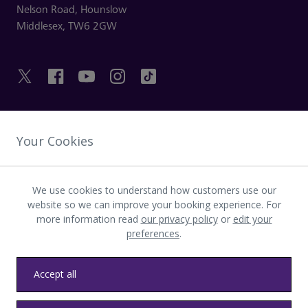
Nelson Road,
Hounslow
Middlesex,
TW6 2GW
HILFREICHE LINKS
Your Cookies
ENTDECKEN SIE HEATHROW
We use cookies to understand how customers use our
website so we can improve your booking experience. For
more information read
our privacy policy
or
edit your
Laden Sie die LHR-App herunter
preferences
.
Accept all