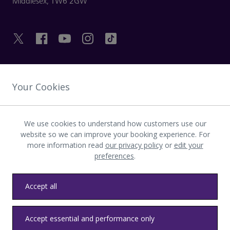
Middlesex,
TW6 2GW
HILFREICHE LINKS
Your Cookies
ENTDECKEN SIE HEATHROW
We use cookies to understand how customers use our
website so we can improve your booking experience. For
more information read
our privacy policy
or
edit your
Laden Sie die LHR-App herunter
preferences
.
Accept all
Datenschutz
Allgemeine Geschäftsbedingungen
Accept essential and performance only