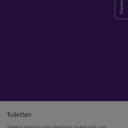
Feedback
Toiletten
Toiletten stehen in ganz Heathrow, in Ankunfts- und