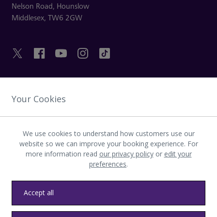
Nelson Road,
Hounslow
Middlesex,
TW6 2GW
HILFREICHE LINKS
Your Cookies
ENTDECKEN SIE HEATHROW
We use cookies to understand how customers use our
website so we can improve your booking experience. For
more information read
our privacy policy
or
edit your
Laden Sie die LHR-App herunter
preferences
.
Accept all