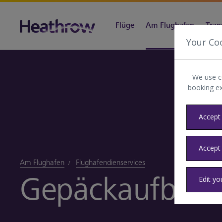
Flüge
Am Flughafen
Tran
Your Co
We use c
booking e
Accept 
Accept
Am Flughafen
Flughafendienservices
Gepäckaufbew
Edit yo