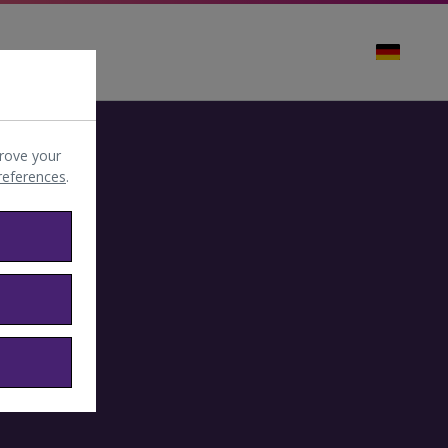
rove your
preferences
.