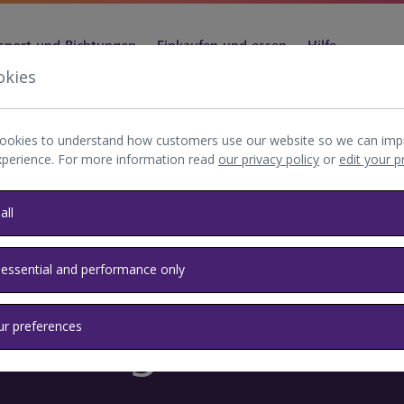
sport und Richtungen
Einkaufen und essen
Hilfe
okies
ookies to understand how customers use our website so we can imp
xperience. For more information read
our privacy policy
or
edit your 
all
 essential and performance only
ahrung
ur preferences