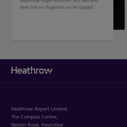
Heathrow-Träger kümmern sich während
Ihrer Zeit am Flughafen um Ihr Gepäck.
Heathrow Airport Limited,
The Compass Centre,
Nelson Road,
Hounslow