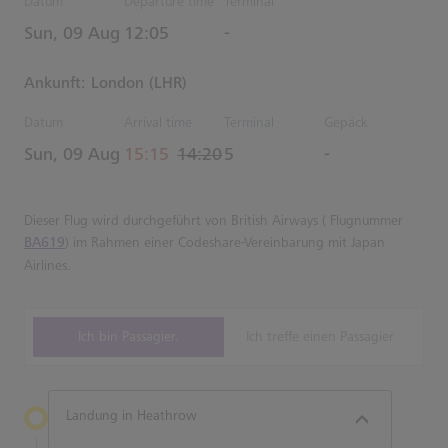
Datum
Departure time
Terminal
Estimated Uhrzeiten
Sun, 09 Aug
12:05
-
Ankunft: London (LHR)
Datum
Arrival time
Terminal
Gepäck
actual Uhrzeiten
Estimated Uhrzeiten
Sun, 09 Aug
15:15
14:20
5
-
Dieser Flug wird durchgeführt von British Airways ( Flugnummer
BA619
) im Rahmen einer Codeshare-Vereinbarung mit Japan
Airlines.
Ich bin Passagier.
Ich treffe einen Passagier
Landung in Heathrow