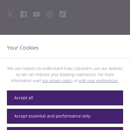
HILFREICHE LINKS
Your Cookies
ENTDECKEN SIE HEATHROW
We use cookies to understand how customers use our website
so we can improve your booking experience. For more
Laden Sie die LHR-App herunter
information read
our privacy policy
or
edit your preferences
.
Accept all
Datenschutz
Allgemeine Geschäftsbedingungen
Accept essential and performance only
Barrierefreiheit
Seitenverzeichnis
Heathrow-Bestimmungen