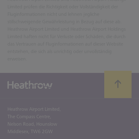
Limited prüfen die Richtigkeit oder Vollständigkeit der
Fluginformationen nicht und lehnen jegliche
stillschweigende Gewährleistung in Bezug auf diese ab.
Heathrow Airport Limited und Heathrow Airport Holdings
Limited haften nicht für Verluste oder Schäden, die durch
das Vertrauen auf Fluginformationen auf dieser Website
entstehen, die sich als unrichtig oder unvollständig
erweisen.
Heathrow Airport Limited,
The Compass Centre,
Nelson Road,
Hounslow
Middlesex,
TW6 2GW