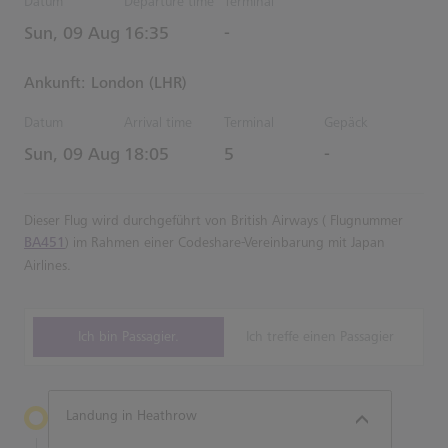
Datum
Departure time
Terminal
Estimated Uhrzeiten
Sun, 09 Aug
16:35
-
Ankunft: London (LHR)
Datum
Arrival time
Terminal
Gepäck
Estimated Uhrzeiten
Sun, 09 Aug
18:05
5
-
Dieser Flug wird durchgeführt von British Airways ( Flugnummer
BA451
) im Rahmen einer Codeshare-Vereinbarung mit Japan
Airlines.
Ich bin Passagier.
Ich treffe einen Passagier
Landung in Heathrow