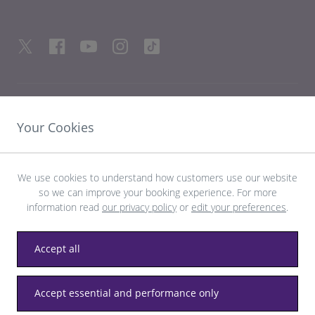
HILFREICHE LINKS
Your Cookies
ENTDECKEN SIE HEATHROW
We use cookies to understand how customers use our website
so we can improve your booking experience. For more
Laden Sie die LHR-App herunter
information read
our privacy policy
or
edit your preferences
.
Accept all
Datenschutz
Allgemeine Geschäftsbedingungen
Accept essential and performance only