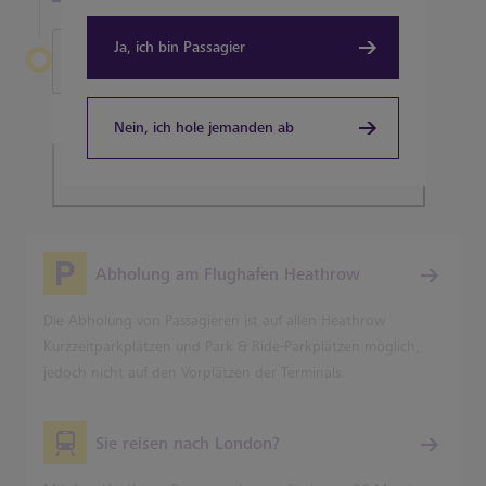
Ja, ich bin Passagier
Heathrow verlassen
Terminal 5
Nein, ich hole jemanden ab
Planen Sie Ihre Reise
Abholung am Flughafen Heathrow
Die Abholung von Passagieren ist auf allen Heathrow
Kurzzeitparkplätzen und Park & Ride-Parkplätzen möglich,
jedoch nicht auf den Vorplätzen der Terminals.
Sie reisen nach London?