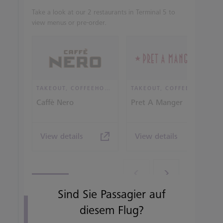
Take a look at our 2 restaurants in Terminal 5 to
view menus or pre-order.
TAKEOUT, COFFEEHOUSE AND CAFÉ
TAKEOUT, COFFEEHOUSE AND CAFÉ
Caffè Nero
Pret A Manger
View details
View details
Sind Sie Passagier auf
diesem Flug?
View all terminal 5 Restaurants