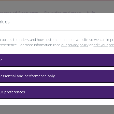
sport und Richtungen
Einkaufen und essen
Hilfe
okies
cookies to understand how customers use our website so we can impr
experience. For more information read
our privacy policy
or
edit your pr
ndisi
all
 essential and performance only
our preferences