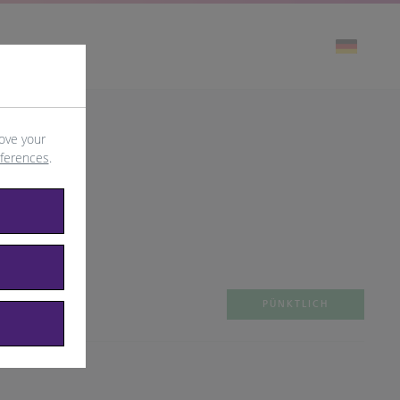
ove your
eferences
.
PÜNKTLICH