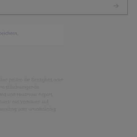
peichern.
ted prüfen die Richtigkeit oder
he stillschweigende
ited und Heathrow Airport
 durch das Vertrauen auf
unrichtig oder unvollständig