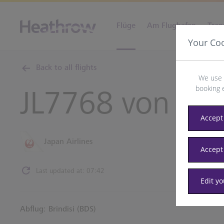
Flüge
Am Flughafen
Tran
Your Co
Back to all flights
We use 
booking 
JL7768 von
Bri
Accept 
Japan Airlines
Accept
Last updated at: 07:42
Edit y
Abflug: Brindisi (BDS)