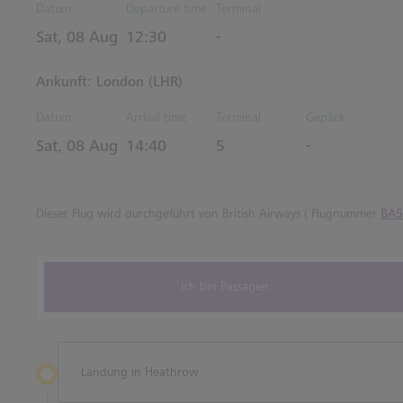
Datum
Departure time
Terminal
Estimated Uhrzeiten
Sat, 08 Aug
12:30
-
Ankunft: London (LHR)
Datum
Arrival time
Terminal
Gepäck
Estimated Uhrzeiten
Sat, 08 Aug
14:40
5
-
Dieser Flug wird durchgeführt von British Airways ( Flugnummer
BA5
Ich bin Passagier.
Landung in Heathrow