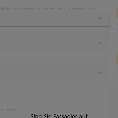
ngsbehörde zu kommen, sobald Sie Ihren Flug verlassen haben.
 or pre-order.
Sind Sie Passagier auf