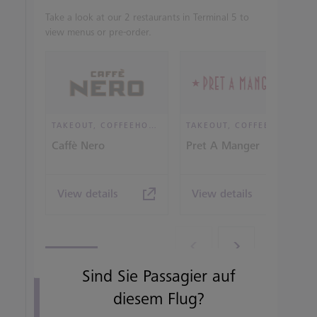
Take a look at our 2 restaurants in Terminal 5 to
view menus or pre-order.
TAKEOUT, COFFEEHOUSE AND CAFÉ
TAKEOUT, COFFEEHOUSE AND CAFÉ
Caffè Nero
Pret A Manger
View details
View details
Sind Sie Passagier auf
diesem Flug?
View all terminal 5 Restaurants