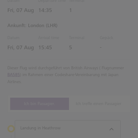
Datum
Departure time
Terminal
Estimated Uhrzeiten
Fri, 07 Aug
14:35
1
Ankunft: London (LHR)
Datum
Arrival time
Terminal
Gepäck
Estimated Uhrzeiten
Fri, 07 Aug
15:45
5
-
Dieser Flug wird durchgeführt von British Airways ( Flugnummer
BA585
) im Rahmen einer Codeshare-Vereinbarung mit Japan
Airlines.
Ich bin Passagier.
Ich treffe einen Passagier
Landung in Heathrow