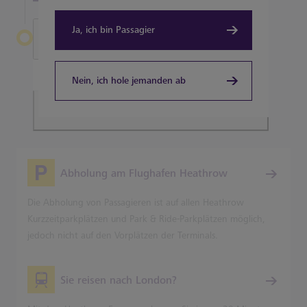
Ja, ich bin Passagier
Heathrow verlassen
Terminal 5
Nein, ich hole jemanden ab
Planen Sie Ihre Reise
Abholung am Flughafen Heathrow
Die Abholung von Passagieren ist auf allen Heathrow
Kurzzeitparkplätzen und Park & Ride-Parkplätzen möglich,
jedoch nicht auf den Vorplätzen der Terminals.
Sie reisen nach London?