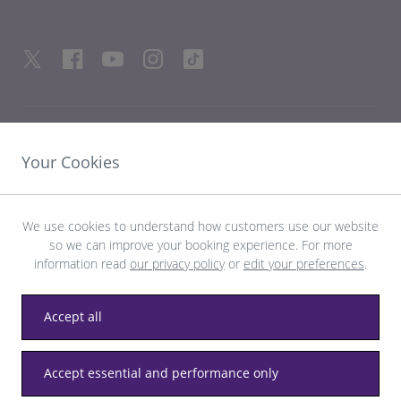
HILFREICHE LINKS
Your Cookies
ENTDECKEN SIE HEATHROW
We use cookies to understand how customers use our website
so we can improve your booking experience. For more
Laden Sie die LHR-App herunter
information read
our privacy policy
or
edit your preferences
.
Accept all
Datenschutz
Allgemeine Geschäftsbedingungen
Accept essential and performance only