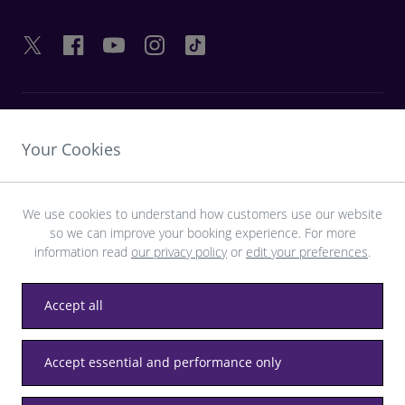
HILFREICHE LINKS
Your Cookies
ENTDECKEN SIE HEATHROW
We use cookies to understand how customers use our website
so we can improve your booking experience. For more
Laden Sie die LHR-App herunter
information read
our privacy policy
or
edit your preferences
.
Accept all
Datenschutz
Allgemeine Geschäftsbedingungen
Accept essential and performance only
Barrierefreiheit
Seitenverzeichnis
Heathrow-Bestimmungen