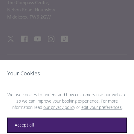
The Compass Centre,
Nelson Road,
Hounslow
Middlesex,
TW6 2GW
HILFREICHE LINKS
Your Cookies
ENTDECKEN SIE HEATHROW
We use cookies to understand how customers use our website
so we can improve your booking experience. For more
Laden Sie die LHR-App herunter
information read
our privacy policy
or
edit your preferences
.
Accept all