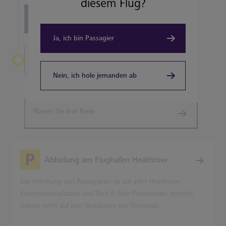
diesem Flug?
View all terminal 5 Restaurants
Ja, ich bin Passagier
Heathrow verlassen
Nein, ich hole jemanden ab
Terminal 5
Planen Sie Ihre Reise
Abholung am Flughafen Heathrow
Die Abholung von Passagieren ist auf allen Heathrow
Kurzzeitparkplätzen und Park & Ride-Parkplätzen möglich,
jedoch nicht auf den Vorplätzen der Terminals.