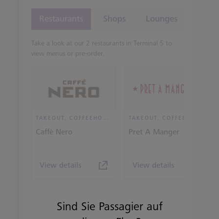
Restaurants
Shops
Lounges
Take a look at our 2 restaurants in Terminal 5 to
view menus or pre-order.
TAKEOUT, COFFEEHOUSE AND CAFÉ
TAKEOUT, COFFEEHOUSE AND CAFÉ
Caffè Nero
Pret A Manger
View details
View details
Sind Sie Passagier auf