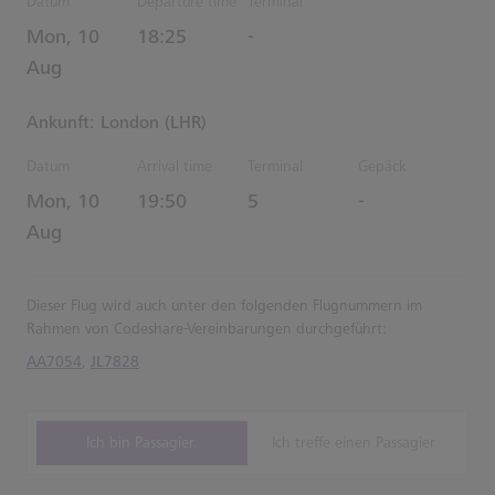
Datum
Departure time
Terminal
Estimated Uhrzeiten
Mon, 10
18:25
-
Aug
Ankunft: London (LHR)
Datum
Arrival time
Terminal
Gepäck
Estimated Uhrzeiten
Mon, 10
19:50
5
-
Aug
Dieser Flug wird auch unter den folgenden Flugnummern im
Rahmen von Codeshare-Vereinbarungen durchgeführt:
AA7054
,
JL7828
Ich bin Passagier.
Ich treffe einen Passagier