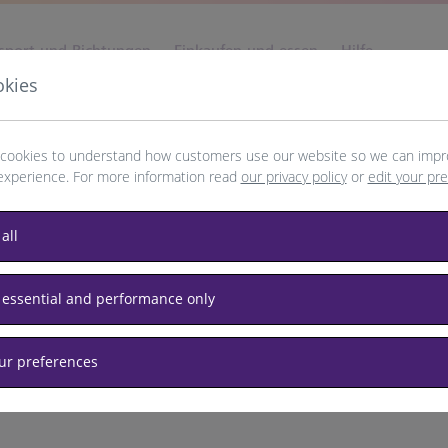
sport und Richtungen
Einkaufen und essen
Hilfe
okies
cookies to understand how customers use our website so we can impr
experience. For more information read
our privacy policy
or
edit your pr
rseille
all
 essential and performance only
our preferences