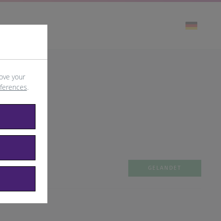
ove your
eferences
.
GELANDET