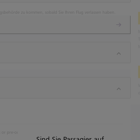
ngsbehörde zu kommen, sobald Sie Ihren Flug verlassen haben.
 or pre-order.
Sind Sie Passagier auf