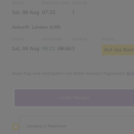
Datum
Departure time
Terminal
Estimated Uhrzeiten
Sat, 08 Aug
07:25
1
Ankunft: London (LHR)
Datum
Arrival time
Terminal
Gepäck
actual Uhrzeiten
Estimated Uhrzeiten
Sat, 08 Aug
08:22
08:30
3
Auf das Band
Dieser Flug wird durchgeführt von British Airways ( Flugnummer
BA3
Ich bin Passagier.
Landung in Heathrow