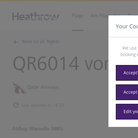
Flüge
Am Flughafen
Tran
Your Co
Back to all flights
We use 
booking 
QR6014 von
Ma
Accept 
Qatar Airways
Accept
Last updated at: 16:33
Edit y
Abflug: Marseille (MRS)