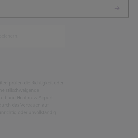
peichern.
ted prüfen die Richtigkeit oder
he stillschweigende
ited und Heathrow Airport
 durch das Vertrauen auf
unrichtig oder unvollständig