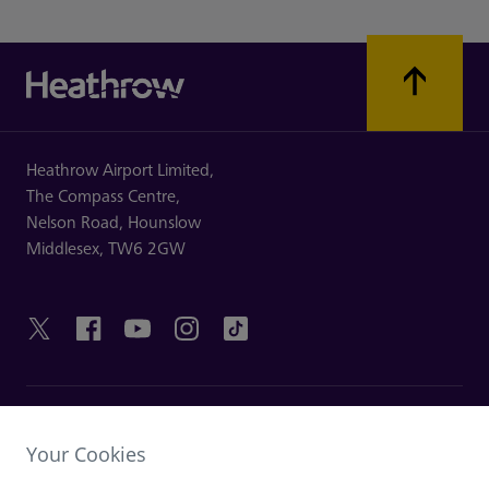
Heathrow Airport Limited,
The Compass Centre,
Nelson Road,
Hounslow
Middlesex,
TW6 2GW
HILFREICHE LINKS
Your Cookies
ENTDECKEN SIE HEATHROW