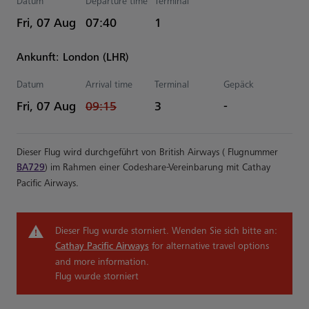
Datum
Departure time
Terminal
Estimated Uhrzeiten
Fri, 07 Aug
07:40
1
Ankunft: London (LHR)
Datum
Arrival time
Terminal
Gepäck
Storniert Uhrzeiten
Fri, 07 Aug
09:15
3
-
Dieser Flug wird durchgeführt von British Airways ( Flugnummer
BA729
) im Rahmen einer Codeshare-Vereinbarung mit Cathay
Pacific Airways.
Dieser Flug wurde storniert. Wenden Sie sich bitte an:
Cathay Pacific Airways
for alternative travel options
and more information.
Flug wurde storniert