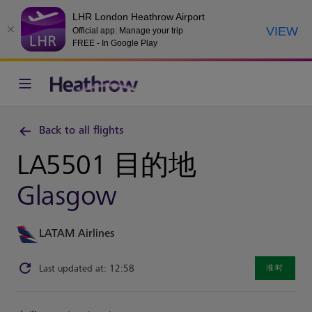
LHR London Heathrow Airport
VIEW
Official app: Manage your trip
FREE - In Google Play
Back to all flights
LA5501 目的地
Glasgow
LATAM Airlines
Last updated at: 12:58
准时