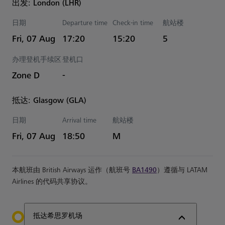
出发: London (LHR)
日期
Departure time
Check-in time
航站楼
Estimated 时间
Fri, 07 Aug
17:20
15:20
5
办理登机手续区
登机口
Zone D
-
抵达: Glasgow (GLA)
日期
Arrival time
航站楼
Estimated 时间
Fri, 07 Aug
18:50
M
本航班由 British Airways 运作（航班号
BA1490
）遵循与 LATAM
Airlines 的代码共享协议。
抵达希思罗机场