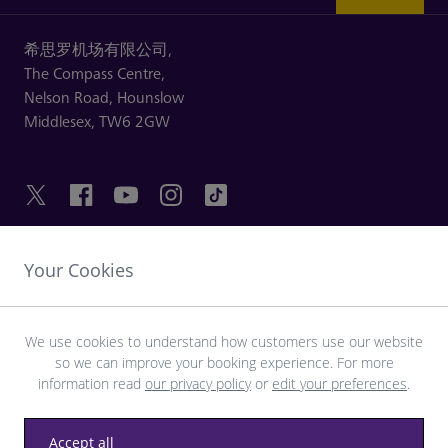
希思罗机场有限公司,
The Compass Centre,
Nelson Road,
Hounslow
Middlesex,
TW6 2GW
Your Cookies
友情链接
探索希思罗机场
We use cookies to understand how customers use our website
so we can improve your booking experience. For more
information read
our privacy policy
or
edit your preferences
.
下载 LHR 应用程序
Accept all