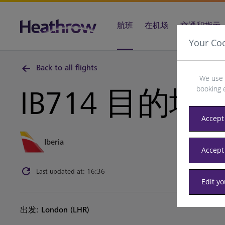
航班
在机场
交通和指示
Your Co
Back to all flights
We use 
booking 
IB714 目的地
Accept 
Iberia
Accept
Last updated at: 16:36
Edit y
出发: London (LHR)