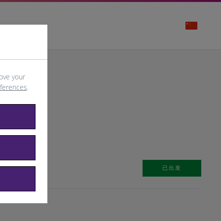
ove your
eferences
.
已出发