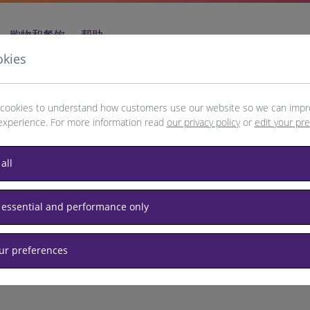
购物和餐饮
帮助
okies
cookies to understand how customers use our website so we can impr
experience. For more information read
our privacy policy
or
edit your pr
Madrid
all
 essential and performance only
our preferences