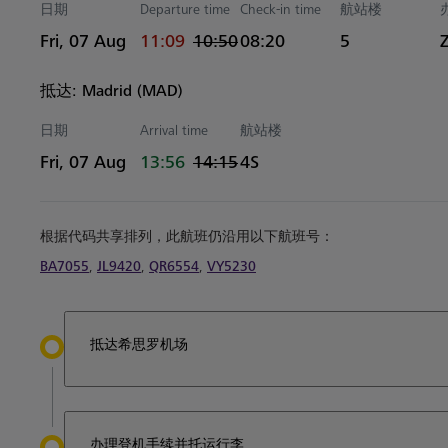
日期
Departure time
Check-in time
航站楼
actual 时间
Estimated 时间
Fri, 07 Aug
11:09
10:50
08:20
5
抵达: Madrid (MAD)
日期
Arrival time
航站楼
actual 时间
Estimated 时间
Fri, 07 Aug
13:56
14:15
4S
根据代码共享排列，此航班仍沿用以下航班号：
BA7055
,
JL9420
,
QR6554
,
VY5230
抵达希思罗机场
办理登机手续并托运行李