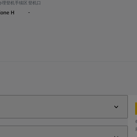
办理登机手续区
登机口
Zone H
-